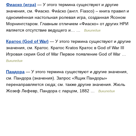
Фиаско (игра)
— У этого термина существуют и другие
значения, см. Фиаско. Фиáско (англ. Fiasco) – книга правил и
одноимённая настольная ролевая игра, созданная Ясоном
Морнингстаром. Главным отличием «Фиаско» от других НРИ
является отсутствие ведущего и… …
Википедия
Кратос (God of War)
— У этого термина существуют и другие
значения, см. Кратос. Кратос Kratos Кратос в God of War III
Игровая серия God of War Первое появление God of War …
Википедия
Пандора
— У этого термина существуют и другие значения,
см. Пандора (значения). Запрос «Ящик Пандоры»
перенаправляется сюда; см. также другие значения. Жюль
Жозеф Лефевр, Пандора с ларцом, 1882 …
Википедия