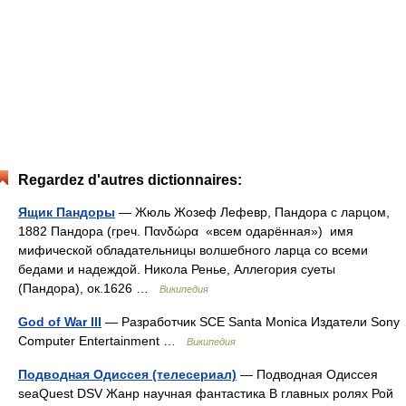
Regardez d'autres dictionnaires:
Ящик Пандоры
— Жюль Жозеф Лефевр, Пандора с ларцом,
1882 Пандора (греч. Πανδώρα «всем одарённая») имя
мифической обладательницы волшебного ларца со всеми
бедами и надеждой. Никола Ренье, Аллегория суеты
(Пандора), ок.1626 …
Википедия
God of War III
— Разработчик SCE Santa Monica Издатели Sony
Computer Entertainment …
Википедия
Подводная Одиссея (телесериал)
— Подводная Одиссея
seaQuest DSV Жанр научная фантастика В главных ролях Рой